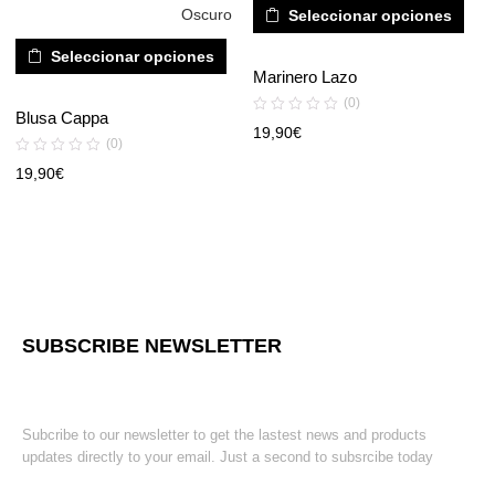
Oscuro
Seleccionar opciones
Seleccionar opciones
Marinero Lazo
(0)
Blusa Cappa
19,90
€
(0)
19,90
€
SUBSCRIBE NEWSLETTER
Subcribe to our newsletter to get the lastest news and products
updates directly to your email. Just a second to subsrcibe today