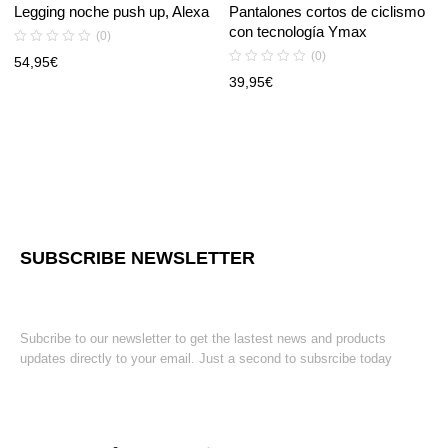
Legging noche push up, Alexa
Pantalones cortos de ciclismo
con tecnología Ymax
(0)
(0)
54,95
€
39,95
€
SUBSCRIBE NEWSLETTER
Subcribe to our newsletter to get the lastest news and products
updates directly to your email. Just a second to subsrcibe today