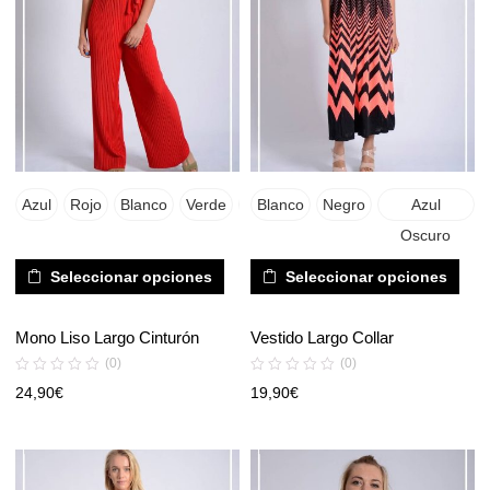
Azul
Rojo
Blanco
Verde
Negro
Blanco
Azul
Negro
Mostaza
Azul
Azu
Oscuro
Oscuro
Petro
Seleccionar opciones
Seleccionar opciones
Mono Liso Largo Cinturón
Vestido Largo Collar
(0)
(0)
24,90
€
19,90
€