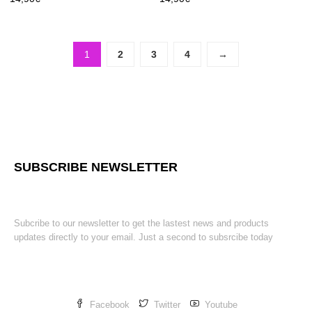
1
2
3
4
→
SUBSCRIBE NEWSLETTER
Subcribe to our newsletter to get the lastest news and products
updates directly to your email. Just a second to subsrcibe today
Facebook
Twitter
Youtube