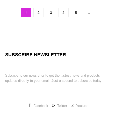
1
2
3
4
5
→
SUBSCRIBE NEWSLETTER
Subcribe to our newsletter to get the lastest news and products
updates directly to your email. Just a second to subsrcibe today
Facebook
Twitter
Youtube