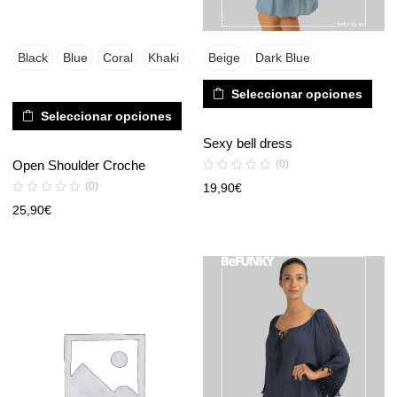
Black
Blue
Coral
Khaki
Sky
Beige
White
Dark Blue
Yellow
Blue
Seleccionar opciones
Seleccionar opciones
Sexy bell dress
Open Shoulder Croche
(0)
(0)
19,90
€
25,90
€