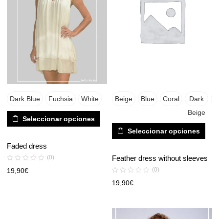
Dark Blue
Fuchsia
White
Beige
Blue
Coral
Dark
W
Beige
Seleccionar opciones
Seleccionar opciones
Faded dress
Feather dress without sleeves
(0)
(0)
19,90
€
19,90
€