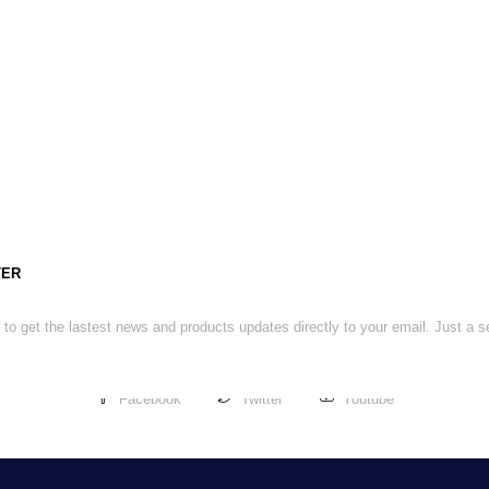
TER
 to get the lastest news and products updates directly to your email. Just a 
Facebook
Twitter
Youtube